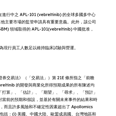
APL-101 (vebreltinib) 的全球多國多中心
歐盟及其他主要市場的監管申請具有重要意義。此外，該公司
取得的 APL-101(vebreltinib) 中國批准，
lomics 認為現行員工人數足以維持臨床試驗與營運。
年證券交易法》（「交易法」）第 21E 條所指之「前瞻
reltinib 的開發與商業化所得預期成果的所有陳述均
「打算」、「估計」、「期望」、「尋求」、「預計」
對當前的預期和假設，並基於有關未來事件的結果和時
且許多風險和不確定性因素超出了 Apollomics
包括：(i) 美國、中國大陸、歐盟成員國、台灣地區和