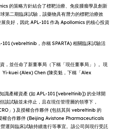
ics 的策略方針結合了標靶治療、免疫腫瘤學及創新
行一項全球第二期臨床試驗，該藥物具有潛力的標靶治療效
因此 APL-101 作為 Apollomics 的核心投資
 (vebreltinib，亦稱 SPARTA) 相關臨床試驗活
PIPE) 投資，並任命了新董事局（下稱「現任董事局」）。現
uei (Alex) Chen (陳奕魁，下稱「Alex
如 APL-101 [vebreltinib]) 的全球開
臨床試驗，但該試驗並未停止，且在現任管理層的領導下，
) 及授權合作夥伴 (包括其與 vebreltinib 的
伴 (Beijing Avistone Pharmaceuticals
有關領導層過渡以及營運與臨床試驗持續進行等事宜。該公司與現行受託