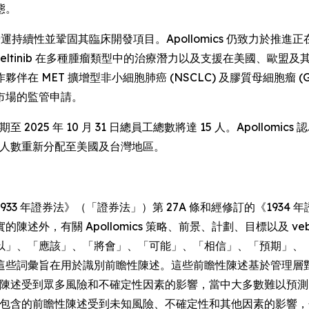
態。
性並鞏固其臨床開發項目。Apollomics 仍致力於推進正在進行中之 
ebreltinib 在多種腫瘤類型中的治療潛力以及支援在美國、
T 擴增型非小細胞肺癌 (NSCLC) 及膠質母細胞瘤 (GBM) 領域
市場的監管申請。
cs 預期至 2025 年 10 月 31 日總員工總數將達 15 人。Apol
將員工人數重新分配至美國及台灣地區。
3 年證券法》（「證券法」）第 27A 條和經修訂的《1934 
外，有關 Apollomics 策略、前景、計劃、目標以及 veb
以」、「應該」、「將會」、「可能」、「相信」、「預期」、
這些詞彙旨在用於識別前瞻性陳述。這些前瞻性陳述基於管理層
瞻性陳述受到眾多風險和不確定性因素的影響，當中大多數難以預測，而
聞稿中包含的前瞻性陳述受到未知風險、不確定性和其他因素的影響，