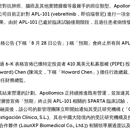
抗肺癌、腦癌及其他實體腫瘤等最棘手的癌症類型。Apollom
正針對 APL-101 (vebreltinib，即伯瑞替尼) 進
於 APL-101 已處於臨床試驗後期階段，且過往患者病情發展良好，
格公告 (下稱「8 月 28 日公告」) 稱「預期」會終止所有與 APL-101
，該公司透過 6-K 表格宣佈已獲特定投資者 410 萬美元私募股權 (
) Chen (陳鴻文，下稱「Howard Chen」) 擔任行政總裁、Yi-k
）擔任財務總監。
計劃。Apollomics 正持續推進既有營運，並加速其知識產權資產 (
管理層曾宣佈「預期」終止與 APL-101 相關的 SPARTA 
3 日融資後，該公司的新管理團隊立即開始通知其受託研究機構 (「CRO」
igación Clínica, S.L.)、其在中國大陸境內的受託研究機構及授權合作夥
的授權合作夥伴 (LaunXP Biomedical Co., Ltd.)) 