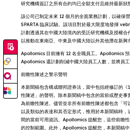
研究機構簽訂之所有合約均已全額支付且維持最新狀
該公司已制定未來 12 個月的全面業務計劃，以確保營運持續
SPARTA 臨床試驗。該項目對於最大限度地發揮 v
計劃透過其在中國大陸境內的受託研究機構及授權合作夥伴在 ME
以推動在東南亞、中東及中國大陸以外其他潛在新興
Apollomics 目前擁有 12 名全職員工。Apollomi
Apollomics 還計劃削減中國大陸員工人數，並
前瞻性陳述之警示聲明
本新聞稿包含構成聯邦證券法，當中包括經修訂的《193
性陳述」的聲明。除本新聞稿中包含的當前或歷史事實的陳述
為前瞻性陳述。儘管並非所有前瞻性陳述都包含「可
以及類似的表達和其否定形式，惟用於本新聞稿時，
間的當前可用資訊。Apollomics 提醒您，這些前
的控制範圍。此外，Apollomics 提醒您，本新